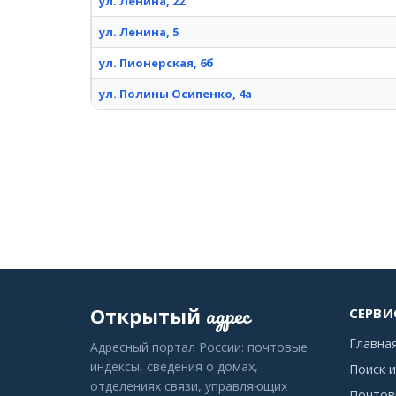
ул. Ленина, 22
ул. Ленина, 5
ул. Пионерская, 6б
ул. Полины Осипенко, 4а
адрес
Открытый
СЕРВИ
Главна
Адресный портал России: почтовые
индексы, сведения о домах,
Поиск и
отделениях связи, управляющих
Почтов