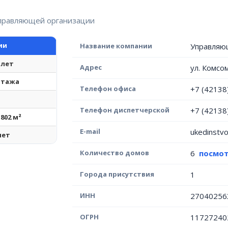
управляющей организации
ии
Название компании
Управляю
 лет
Адрес
ул. Комсо
этажа
Телефон офиса
+7 (42138
Телефон диспетчерской
+7 (42138
 802 м²
E-mail
ukedinstv
лет
Количество домов
6
посмот
Города присутствия
1
ИНН
27040256
ОГРН
11727240