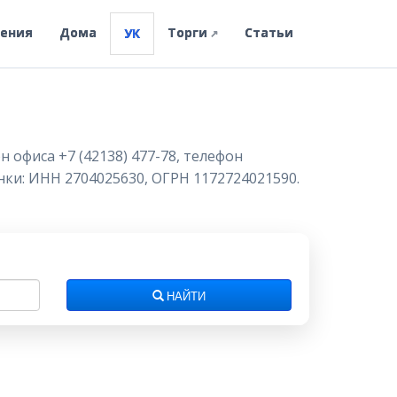
ления
Дома
Торги
Статьи
УК
↗
 офиса +7 (42138) 477-78, телефон
анки: ИНН 2704025630, ОГРН 1172724021590.
НАЙТИ