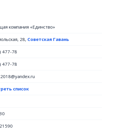
щая компания «Единство»
мольская, 28,
Советская Гавань
) 477-78
) 477-78
o2018@yandex.ru
реть список
30
21590