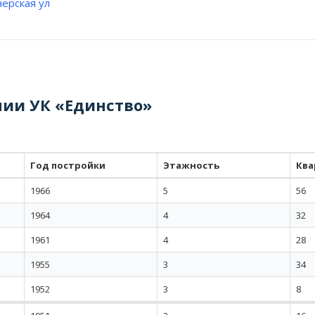
ерская ул
нии УК «Единство»
Год постройки
Этажность
Ква
1966
5
56
1964
4
32
1961
4
28
1955
3
34
1952
3
8