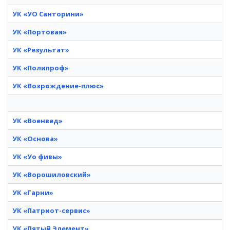
УК «УО Санторини»
УК «Портовая»
УК «Результат»
УК «Полипроф»
УК «Возрождение-плюс»
УК «Военвед»
УК «Основа»
УК «Уо фивы»
УК «Ворошиловский»
УК «Гарни»
УК «Патриот-сервис»
УК «Пятый Элемент»