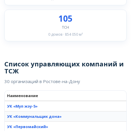
105
ТСН
0 домов · 854 050 м²
Список управляющих компаний и
ТСЖ
30 организаций в Ростове-на-Дону
Наименование
УК «Муп жэу-5»
УК «Коммунальщик дона»
УК «Первомайский»