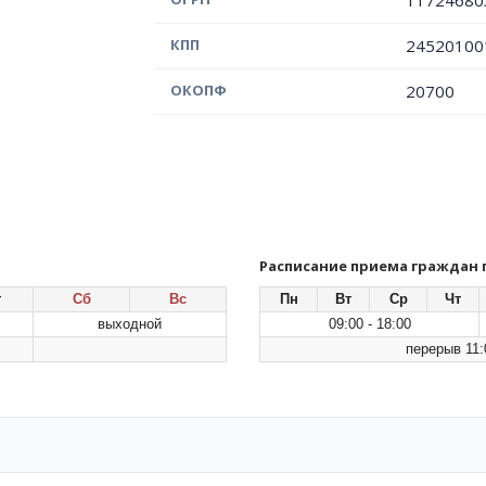
11724680
КПП
24520100
ОКОПФ
20700
Расписание приема граждан
т
Сб
Вс
Пн
Вт
Ср
Чт
выходной
09:00 - 18:00
перерыв 11:0