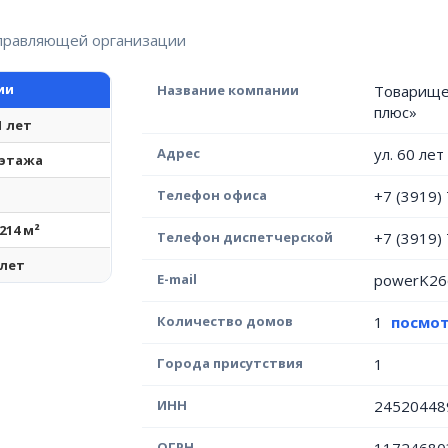
управляющей организации
ии
Название компании
Товарище
плюс»
1 лет
Адрес
ул. 60 ле
 этажа
Телефон офиса
+7 (3919)
 214 м²
Телефон диспетчерской
+7 (3919)
 лет
E-mail
powerK26
Количество домов
1
посмот
Города присутствия
1
ИНН
24520448
ОГРН