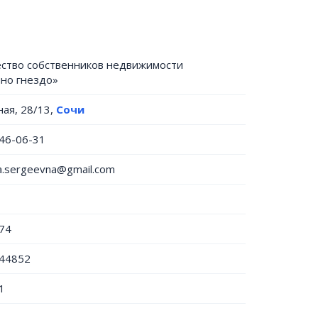
ство собственников недвижимости
но гнездо»
ная, 28/13,
Сочи
446-06-31
na.sergeevna@gmail.com
74
44852
1