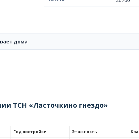
20700
ивает дома
нии ТСН «Ласточкино гнездо»
Год постройки
Этажность
Ква