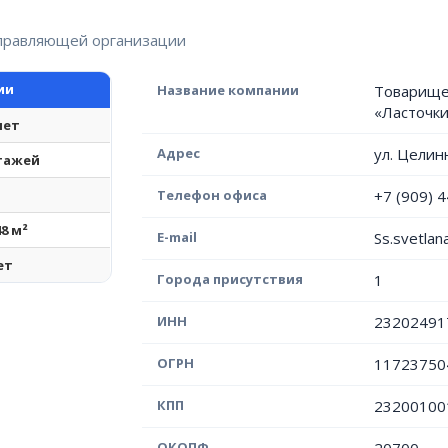
управляющей организации
ии
Название компании
Товарище
«Ласточки
лет
Адрес
ул. Целин
этажей
Телефон офиса
+7 (909) 
48 м²
E-mail
Ss.svetla
ет
Города присутствия
1
ИНН
23202491
ОГРН
11723750
КПП
23200100
ОКОПФ