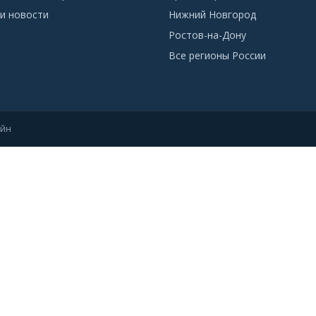
и новости
Нижний Новгород
Ростов-на-Дону
Все регионы России
айн