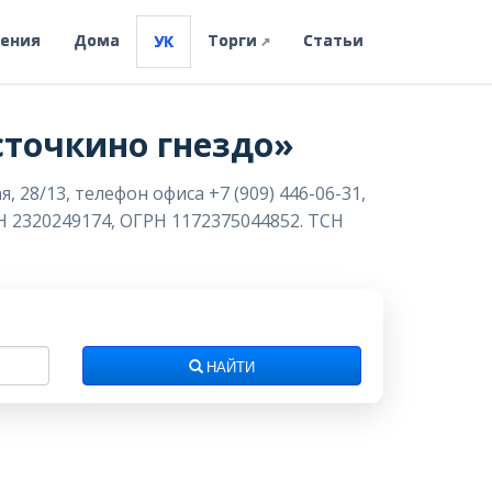
ления
Дома
Торги
Статьи
УК
↗
точкино гнездо»
28/13, телефон офиса +7 (909) 446-06-31,
Н 2320249174, ОГРН 1172375044852. ТСН
НАЙТИ