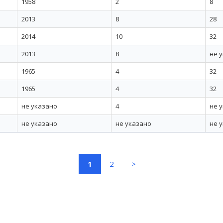
1958
2
8
2013
8
28
2014
10
32
2013
8
не 
1965
4
32
1965
4
32
не указано
4
не 
не указано
не указано
не 
(current)
1
2
>