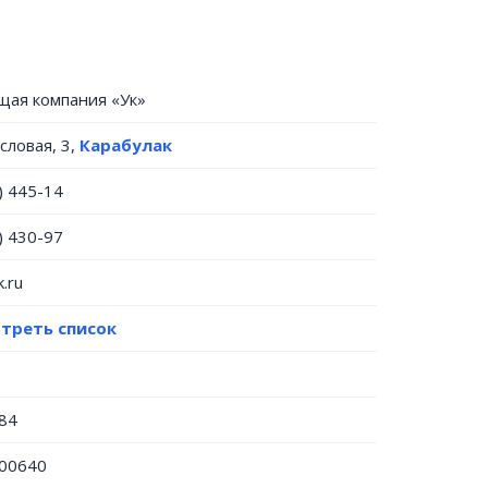
щая компания «Ук»
словая, 3,
Карабулак
) 445-14
) 430-97
.ru
треть список
84
00640