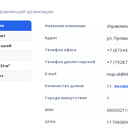
управляющей организации
ии
Название компании
Управляю
лет
Адрес
ул. Промы
этажей
Телефон офиса
+7 (87344
Телефон диспетчерской
+7 (79287
153 м²
E-mail
mup.uk@bk
ет
Количество домов
11
посмо
Города присутствия
1
ИНН
06030211
ОГРН
11706080