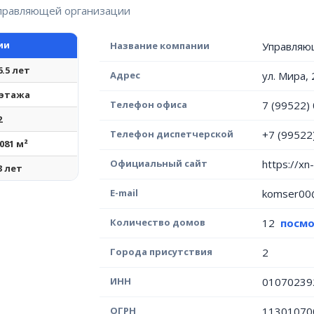
управляющей организации
ии
Название компании
Управляю
6.5 лет
Адрес
ул. Мира, 
 этажа
Телефон офиса
7 (99522)
2
Телефон диспетчерской
+7 (99522
 081 м²
Официальный сайт
https://xn
3 лет
E-mail
komser00@
Количество домов
12
посмо
Города присутствия
2
ИНН
01070239
ОГРН
11301070