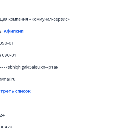
щая компания «Коммунал-сервис»
2,
Афипсип
 090-01
) 090-01
----7sbhlqhigaki5aleu.xn--p1ai/
mail.ru
треть список
24
00429