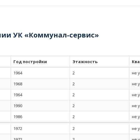
нии УК «Коммунал-сервис»
Год постройки
Этажность
Кв
1964
2
не 
1968
2
не 
1964
2
не 
1990
2
не 
1986
2
не 
1972
2
не 
1972
2
не 