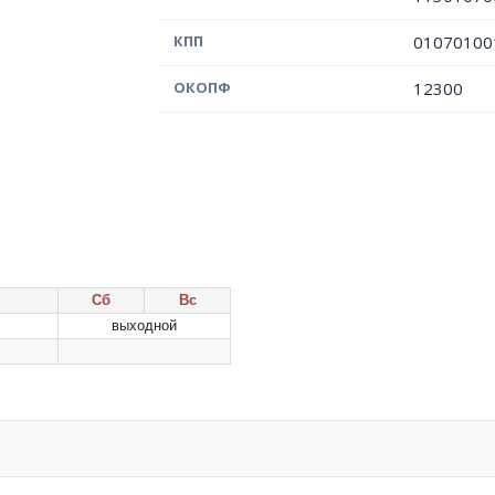
КПП
01070100
ОКОПФ
12300
Сб
Вс
выходной