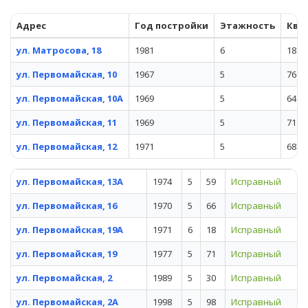
Адрес
Год постройки
Этажность
Ква
ул. Матросова, 18
1981
6
18
ул. Первомайская, 10
1967
5
76
ул. Первомайская, 10А
1969
5
64
ул. Первомайская, 11
1969
5
71
ул. Первомайская, 12
1971
5
68
ул. Первомайская, 13А
1974
5
59
Исправный
ул. Первомайская, 16
1970
5
66
Исправный
ул. Первомайская, 19А
1971
6
18
Исправный
ул. Первомайская, 19
1977
5
71
Исправный
ул. Первомайская, 2
1989
5
30
Исправный
ул. Первомайская, 2А
1998
5
98
Исправный