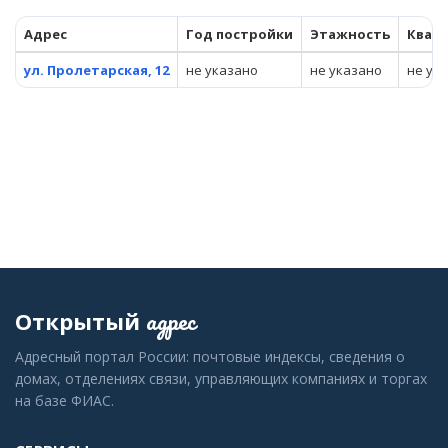
Адрес
Год постройки
Этажность
Квар
ул. Пролетарская, 12
не указано
не указано
не ук
адрес
Открытый
Адресный портал России: почтовые индексы, сведения о
домах, отделениях связи, управляющих компаниях и торгах
на базе ФИАС.