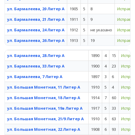
ул. Бармалеева, 20 Литер А
1905
5
8
Исправн
ул. Бармалеева, 21 Литер А
1911
5
9
Исправн
ул. Бармалеева, 24 Литер А
1912
5
не указано
Исправн
ул. Бармалеева, 26 Литер А
1913
5
19
Исправн
ул. Бармалеева, 28 Литер А
1890
4
15
Испра
ул. Бармалеева, 33 Литер А
1900
4
23
Испра
ул. Бармалеева, 7 Литер А
1897
3
6
Испра
ул. Большая Монетная, 11 Литер А
1910
5
4
Испра
ул. Большая Монетная, 18 Литер А
1914
7
60
Испра
ул. Большая Монетная, 19а Литер А
1917
5
33
Испра
ул. Большая Монетная, 21/9 Литер А
1910
6
63
Испра
ул. Большая Монетная, 22 Литер А
1908
6
93
Испра