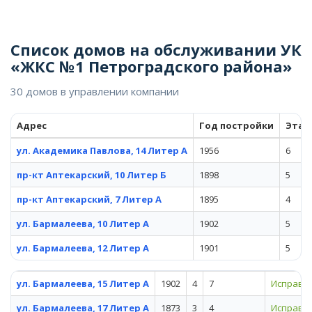
Список домов на обслуживании УК
«ЖКС №1 Петроградского района»
30 домов в управлении компании
Адрес
Год постройки
Этаж
ул. Академика Павлова, 14 Литер А
1956
6
пр-кт Аптекарский, 10 Литер Б
1898
5
пр-кт Аптекарский, 7 Литер А
1895
4
ул. Бармалеева, 10 Литер А
1902
5
ул. Бармалеева, 12 Литер А
1901
5
ул. Бармалеева, 15 Литер А
1902
4
7
Исправн
ул. Бармалеева, 17 Литер А
1873
3
4
Исправн