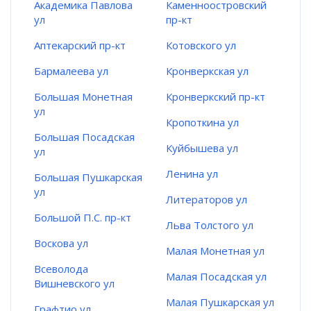
Академика Павлова
Каменноостровский
ул
пр-кт
Аптекарский пр-кт
Котовского ул
Бармалеева ул
Кронверкская ул
Большая Монетная
Кронверкский пр-кт
ул
Кропоткина ул
Большая Посадская
Куйбышева ул
ул
Ленина ул
Большая Пушкарская
ул
Литераторов ул
Большой П.С. пр-кт
Льва Толстого ул
Воскова ул
Малая Монетная ул
Всеволода
Малая Посадская ул
Вишневского ул
Малая Пушкарская ул
Графтио ул