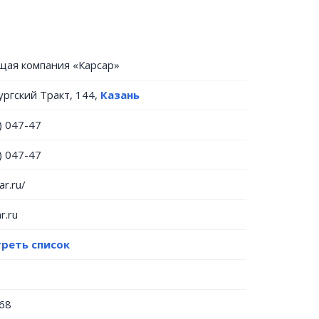
щая компания «Карсар»
ургский Тракт, 144,
Казань
) 047-47
) 047-47
ar.ru/
r.ru
реть список
68