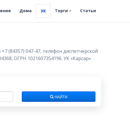
ления
Дома
Торги
Статьи
УК
↗
 +7 (84357) 047-47, телефон диспетчерской
04368, ОГРН 1021607354196. УК «Карсар»
НАЙТИ