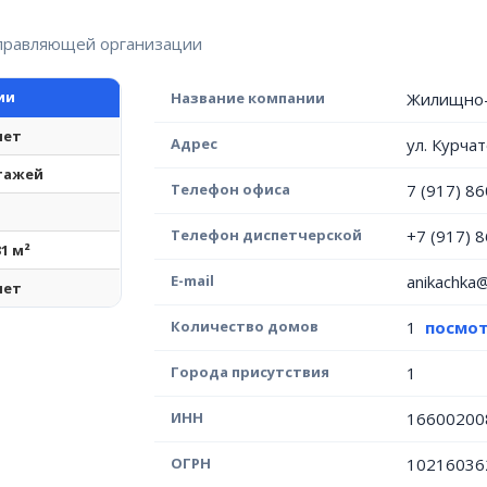
управляющей организации
ии
Название компании
Жилищно-
лет
Адрес
ул. Курчат
этажей
Телефон офиса
7 (917) 8
Телефон диспетчерской
+7 (917) 
31 м²
E-mail
anikachka@
лет
Количество домов
1
посмот
Города присутствия
1
ИНН
16600200
ОГРН
10216036