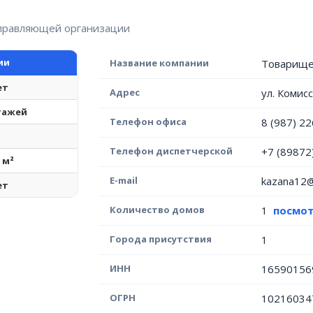
управляющей организации
ии
Название компании
Товарищес
ет
Адрес
ул. Комис
этажей
Телефон офиса
8 (987) 2
Телефон диспетчерской
+7 (89872
1 м²
E-mail
kazana12@
ет
Количество домов
1
посмот
Города присутствия
1
ИНН
16590156
ОГРН
10216034