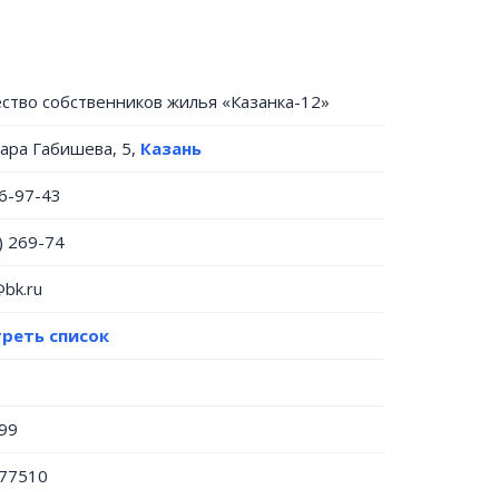
тво собственников жилья «Казанка-12»
сара Габишева, 5,
Казань
26-97-43
) 269-74
bk.ru
реть список
99
77510