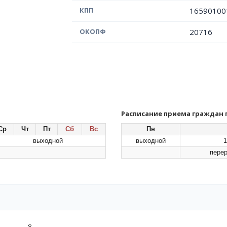
КПП
16590100
ОКОПФ
20716
Расписание приема граждан
Ср
Чт
Пт
Сб
Вс
Пн
выходной
выходной
1
перер
8