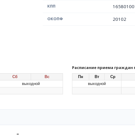
КПП
16580100
ОКОПФ
20102
Расписание приема граждан
Сб
Вс
Пн
Вт
Ср
выходной
выходной
8