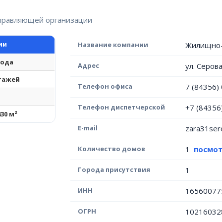
управляющей организации
ии
Название компании
Жилищно-
года
Адрес
ул. Серова
этажей
Телефон офиса
7 (84356)
Телефон диспетчерской
+7 (84356
430 м²
E-mail
zara31ser
Количество домов
1
посмот
Города присутствия
1
ИНН
16560077
ОГРН
10216032