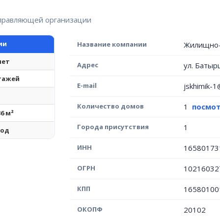
управляющей организации
ии
Название компании
Жилищно-
лет
Адрес
ул. Батыр
этажей
E-mail
jskhimik-
Количество домов
1
посмот
36 м²
Города присутствия
1
год
ИНН
16580173
ОГРН
10216032
КПП
16580100
ОКОПФ
20102