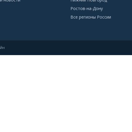
Ростов-на-Дону
Все регионы России
айн