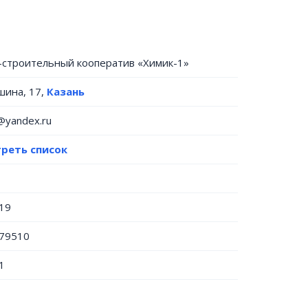
строительный кооператив «Химик-1»
шина, 17,
Казань
1@yandex.ru
реть список
19
79510
1