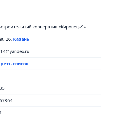
строительный кооператив «Кировец-9»
ая, 26,
Казань
014@yandex.ru
реть список
05
67364
1