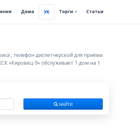
ления
Дома
Торги
Статьи
УК
↗
фиса , телефон диспетчерской для приёма
ЖСК «Кировец-9» обслуживает 1 дом на 1
НАЙТИ