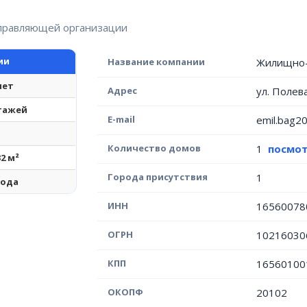
управляющей организации
ии
Название компании
Жилищно-
лет
Адрес
ул. Полев
этажей
E-mail
emil.bag2
Количество домов
1
посмот
32 м²
Города присутствия
1
года
ИНН
16560078
ОГРН
10216030
КПП
16560100
ОКОПФ
20102