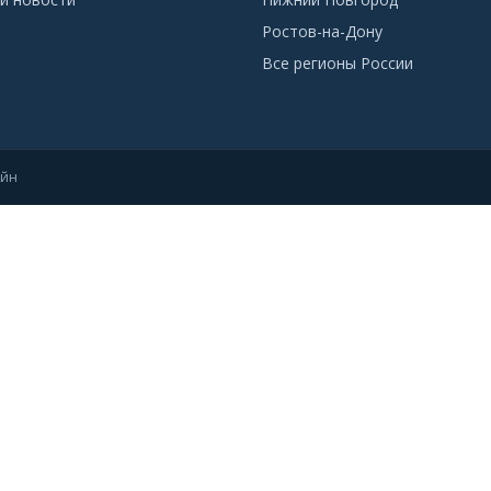
Ростов-на-Дону
Все регионы России
айн