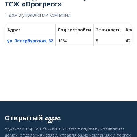
ТСЖ «Прогресс»
1 дом в управлении компании
Адрес
Год постройки
Этажность
Квар
ул. Петербургская, 32
1964
5
40
адрес
Открытый
Адресный портал России: почтовые индексы, сведения о
домах, отделениях связи, управляющих компаниях и торгах