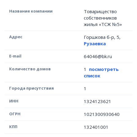
Название компании
Товарищество
собственников
жилья «ТСЖ №5»
Адрес
Горшкова б-р, 5,
Рузаевка
E-mail
64046@bk.ru
Количество домов
1
посмотреть
список
Города присутствия
1
ИНН
1324123621
ОГРН
1021300930640
КПП
132401001