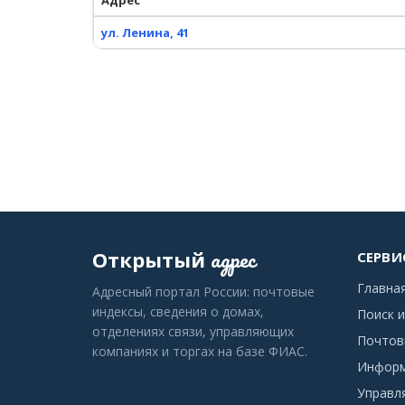
Адрес
ул. Ленина, 41
адрес
Открытый
СЕРВИ
Главна
Адресный портал России: почтовые
индексы, сведения о домах,
Поиск и
отделениях связи, управляющих
Почтов
компаниях и торгах на базе ФИАС.
Информ
Управл