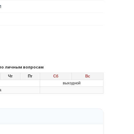
1
 по личным вопросам
Чт
Пт
Сб
Вс
выходной
а