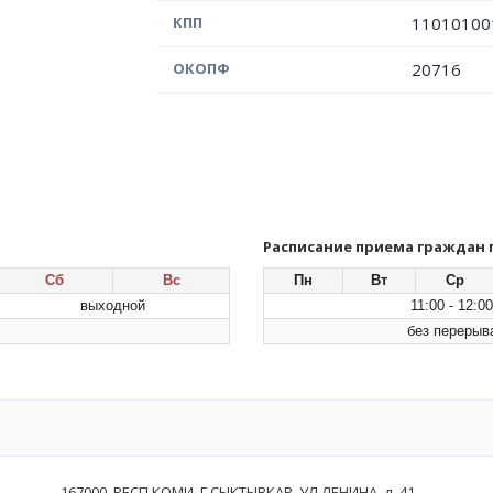
КПП
11010100
ОКОПФ
20716
Расписание приема граждан
Сб
Вс
Пн
Вт
Ср
выходной
11:00 - 12:00
без перерыв
167000, РЕСП КОМИ, Г СЫКТЫВКАР, УЛ ЛЕНИНА, д. 41