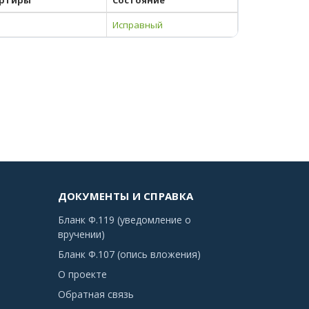
ртиры
Состояние
Исправный
ДОКУМЕНТЫ И СПРАВКА
Бланк Ф.119 (уведомление о
вручении)
Бланк Ф.107 (опись вложения)
О проекте
Обратная связь