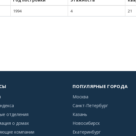
Год постройки
Этажность
Ква
1994
4
21
СЫ
ПОПУЛЯРНЫЕ ГОРОДА
я
Москва
ндекса
Санкт-Петербург
ые отделения
Казань
ация о домах
Новосибирск
яющие компании
Екатеринбург