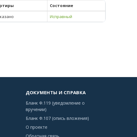
ртиры
Состояние
указано
Исправный
ДОКУМЕНТЫ И СПРАВКА
Бланк Ф.119 (уведомление о
вручении)
Бланк Ф.107 (опись вложения)
О проекте
Обратная связь