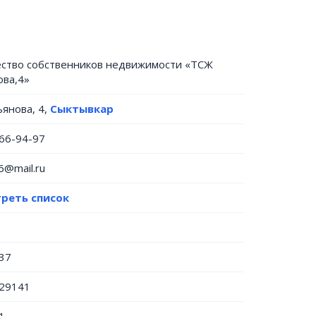
ство собственников недвижимости «ТСЖ
ова,4»
ьянова, 4,
Сыктывкар
866-94-97
6@mail.ru
реть список
37
29141