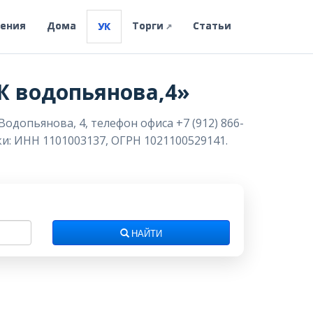
ления
Дома
Торги
Статьи
УК
↗
Ж водопьянова,4»
допьянова, 4, телефон офиса +7 (912) 866-
ки: ИНН 1101003137, ОГРН 1021100529141.
НАЙТИ