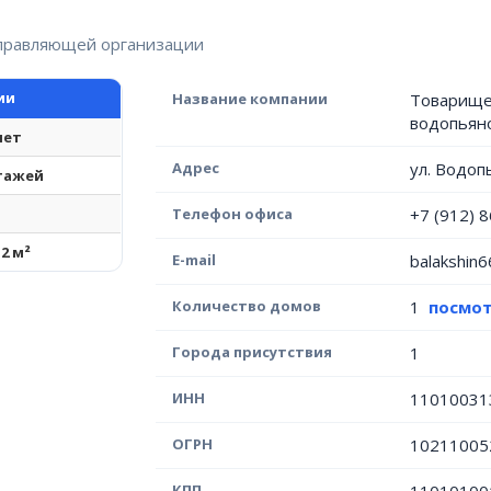
управляющей организации
ии
Название компании
Товарище
водопьян
лет
Адрес
ул. Водоп
этажей
Телефон офиса
+7 (912) 
12 м²
E-mail
balakshin6
Количество домов
1
посмот
Города присутствия
1
ИНН
11010031
ОГРН
10211005
КПП