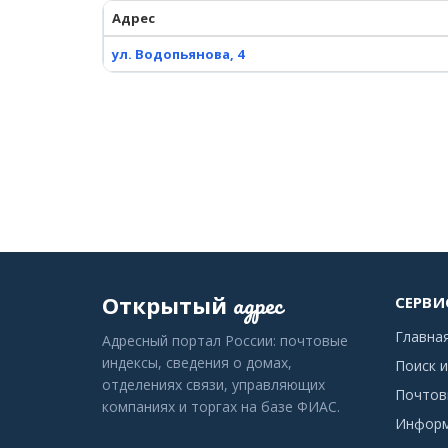
Адрес
ул. Водопьянова, 4
адрес
Открытый
СЕРВИ
Главна
Адресный портал России: почтовые
индексы, сведения о домах,
Поиск и
отделениях связи, управляющих
Почтов
компаниях и торгах на базе ФИАС.
Информ