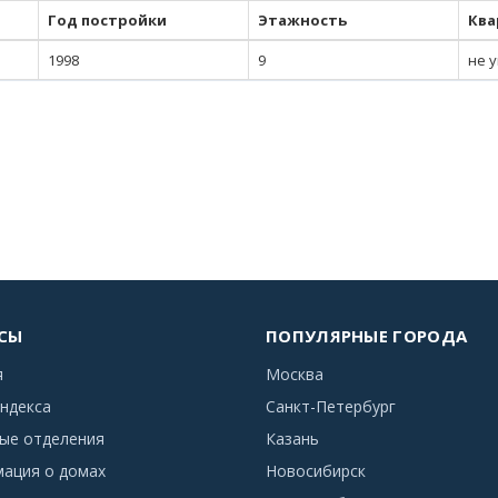
Год постройки
Этажность
Ква
1998
9
не 
СЫ
ПОПУЛЯРНЫЕ ГОРОДА
я
Москва
ндекса
Санкт-Петербург
ые отделения
Казань
ация о домах
Новосибирск