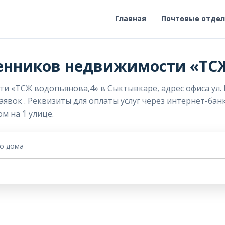
Главная
Почтовые отде
енников недвижимости «ТС
«ТСЖ водопьянова,4» в Сыктывкаре, адрес офиса ул. Во
аявок . Реквизиты для оплаты услуг через интернет-бан
м на 1 улице.
го дома