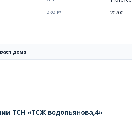
11010100
ОКОПФ
20700
ивает дома
нии ТСН «ТСЖ водопьянова,4»