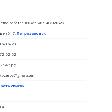
ство собственников жилья «Чайка»
 наб., 7,
Петрозаводск
016-16-28
 72-52-52
-чайка.рф
elozerov@gmail.com
реть список
14