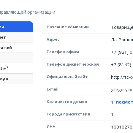
управляющей организации
ии
Название компании
Товарище
лет
Адрес
Ла-Рошель
этажей
Телефон офиса
+7 (921) 
Телефон диспетчерской
+7 (8142)
05 м²
Официальный сайт
http://тсж
года
E-mail
gregory.b
Количество домов
1
посмот
Города присутствия
1
ИНН
10010270