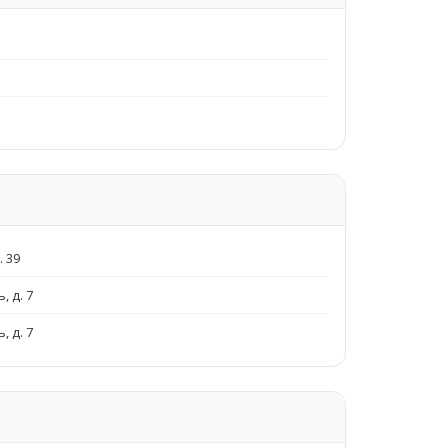
. 39
, д. 7
, д. 7