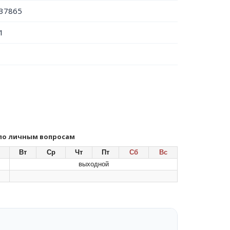
37865
1
 по личным вопросам
Вт
Ср
Чт
Пт
Сб
Вс
выходной