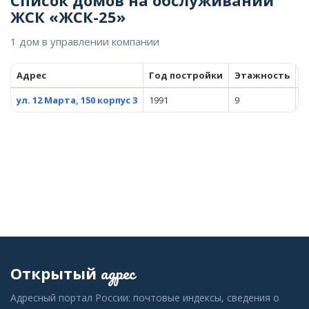
Список домов на обслуживании
ЖСК «ЖСК-25»
1 дом в управлении компании
Адрес
Год постройки
Этажность
К
ул. 12 Марта, 150 корпус 3
1991
9
1
адрес
Открытый
Адресный портал России: почтовые индексы, сведения о