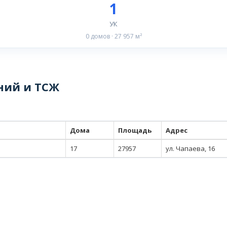
1
УК
0 домов · 27 957 м²
ний и ТСЖ
Дома
Площадь
Адрес
17
27957
ул. Чапаева, 16