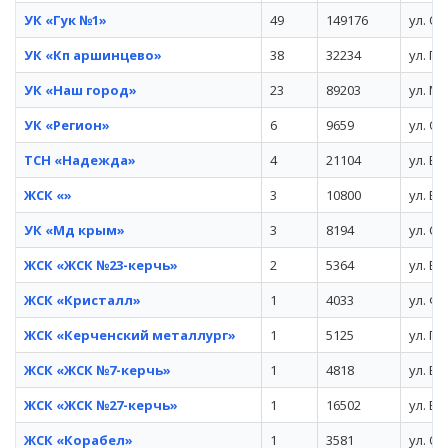
УК «Гук №1»
49
149176
ул. О
УК «Кп аршинцево»
38
32234
ул. По
УК «Наш город»
23
89203
ул. Ма
УК «Регион»
6
9659
ул. О
ТСН «Надежда»
4
21104
ул. Б
ЖСК «»
3
10800
ул. Бу
УК «Мд крым»
3
8194
ул. Са
ЖСК «ЖСК №23-керчь»
2
5364
ул. Бу
ЖСК «Кристалл»
1
4033
ул. Ф
ЖСК «Керченский металлург»
1
5125
ул. Пя
ЖСК «ЖСК №7-керчь»
1
4818
ул. Вс
ЖСК «ЖСК №27-керчь»
1
16502
ул. Бу
ЖСК «Корабел»
1
3581
ул. О