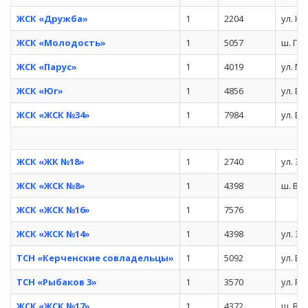
ЖСК «Дружба»
1
2204
ул. Ю
ЖСК «Молодость»
1
5057
ш. Ге
ЖСК «Парус»
1
4019
ул. Ма
ЖСК «Юг»
1
4856
ул. Бу
ЖСК «ЖСК №34»
1
7984
ул. Бл
ЖСК «ЖК №18»
1
2740
ул. За
ЖСК «ЖСК №8»
1
4398
ш. Во
ЖСК «ЖСК №16»
1
7576
ЖСК «ЖСК №14»
1
4398
ул. За
ТСН «Керченские совладельцы»
1
5092
ул. Бу
ТСН «Рыбаков 3»
1
3570
ул. Ры
ЖСК «ЖСК №17»
1
4372
ш. Во