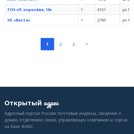
ТСН «П. королёва, 18»
1
6121
ул. П
УК «Веста»
1
2793
ул. Ми
(current)
1
2
3
>
адрес
Открытый
Адресный портал России: почтовые индексы, сведения о
домах, отделениях связи, управляющих компаниях и торгах
на базе ФИАС.