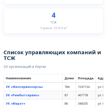
4
ТСЖ
0 домов · 50 473 м²
Список управляющих компаний и
ТСЖ
30 организаций в Керчм
Наименование
Дома
Площадь
Адре
УК «Жилсервискерчь»
784
1547134
ул. Г
УК «Рембытсервис»
87
467778
ул. Са
УК «Марат»
86
384205
ул. О