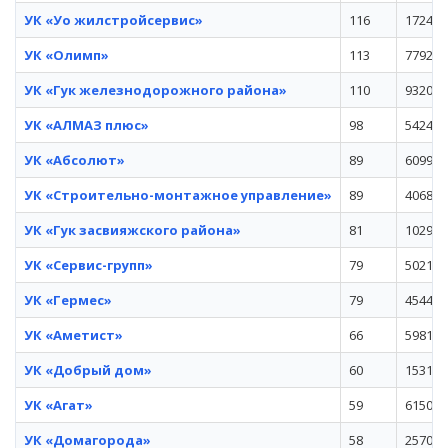
УК «Уо жилстройсервис»
116
172412
УК «Олимп»
113
779233
УК «Гук железнодорожного района»
110
93207
УК «АЛМАЗ плюс»
98
542495
УК «Абсолют»
89
609948
УК «Строительно-монтажное управление»
89
406872
УК «Гук засвияжского района»
81
102959
УК «Сервис-групп»
79
50219
УК «Гермес»
79
454437
УК «Аметист»
66
598102
УК «Добрый дом»
60
153145
УК «Агат»
59
615030
УК «Домагорода»
58
25704