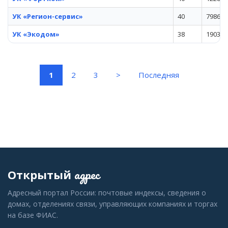
УК «Регион-сервис»
40
79862
УК «Экодом»
38
190347
(current)
1
2
3
>
Последняя
адрес
Открытый
Адресный портал России: почтовые индексы, сведения о
домах, отделениях связи, управляющих компаниях и торгах
на базе ФИАС.