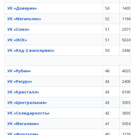
УК «Доверие»
56
140924
УК «Мегаполис»
52
119443
УК «Союз»
51
207123
УК «ЖСК»
51
92244
УК «Кпд-2 жилсервис»
50
244632
УК «Рубин»
46
402963
УК «Ресурс»
43
240867
УК «Кристалл»
43
619506
УК «Центральная»
43
30550
УК «Солидарность»
42
383673
УК «Мегалинк»
41
505467
УК «Фортком»
40
122812