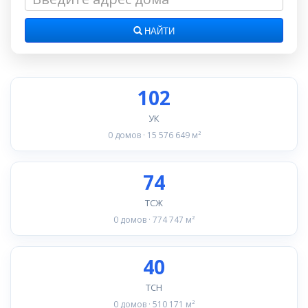
НАЙТИ
102
УК
0 домов · 15 576 649 м²
74
ТСЖ
0 домов · 774 747 м²
40
ТСН
0 домов · 510 171 м²