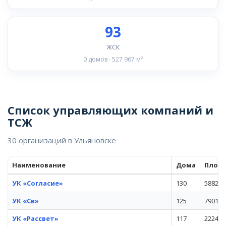
93
ЖСК
0 домов · 527 967 м²
Список управляющих компаний и
ТСЖ
30 организаций в Ульяновске
Наименование
Дома
Площ
УК «Согласие»
130
588249
УК «Св»
125
790107
УК «Рассвет»
117
222464