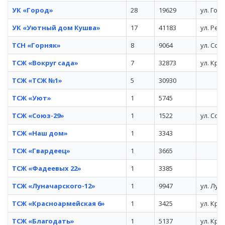
УК «Город»
28
19629
ул. Гор
УК «Уютный дом Кушва»
17
41183
ул. Рес
ТСН «Горняк»
8
9064
ул. Сою
ТСЖ «Вокруг сада»
7
32873
ул. Кра
ТСЖ «ТСЖ №1»
5
30930
ТСЖ «Уют»
1
5745
ТСЖ «Союз-29»
1
1522
ул. Сою
ТСЖ «Наш дом»
1
3343
ТСЖ «Гвардеец»
1
3665
ТСЖ «Фадеевых 22»
1
3385
ТСЖ «Луначарского-12»
1
9947
ул. Лун
ТСЖ «Красноармейская 6»
1
3425
ул. Кра
ТСЖ «Благодать»
1
5137
ул. Кра