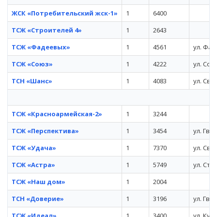
ЖСК «Потребительский жск-1»
1
6400
ТСЖ «Строителей 4»
1
2643
ТСЖ «Фадеевых»
1
4561
ул. Фад
ТСЖ «Союз»
1
4222
ул. Сою
ТСН «Шанс»
1
4083
ул. Сво
ТСЖ «Красноармейская-2»
1
3244
ТСЖ «Перспектива»
1
3454
ул. Гва
ТСЖ «Удача»
1
7370
ул. Сво
ТСЖ «Астра»
1
5749
ул. Ста
ТСЖ «Наш дом»
1
2004
ТСН «Доверие»
1
3196
ул. Гва
ТСЖ «Идеал»
1
3400
ул. Куз