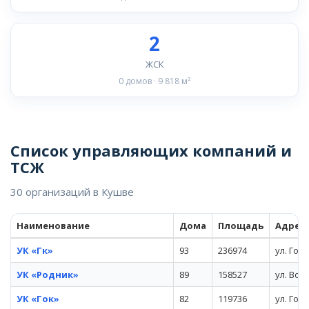
2
ЖСК
0 домов · 9 818 м²
Список управляющих компаний и
ТСЖ
30 организаций в Кушве
Наименование
Дома
Площадь
Адрес
УК «Гк»
93
236974
ул. Гор
УК «Родник»
89
158527
ул. Вол
УК «Гок»
82
119736
ул. Гор