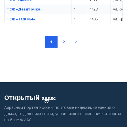
ТСЖ «Девяточка»
1
4128
ул. Куз
ТСЖ «ТСЖ №4»
1
1406
ул. Кра
(current)
1
2
>
адрес
Открытый
Адресный портал России: почтовые индексы, сведения о
домах, отделениях связи, управляющих компаниях и торгах
на базе ФИАС.