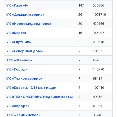
УК «Гжэу-4»
147
556506
у
УК «Домжилсервис»
56
1078716
у
УК «Новое медведково»
20
422166
п
УК «Берег»
16
345497
п
УК «Спутник»
9
239638
у
УК «Северный дом»
7
19152
ТСН «Феникс»
7
6498
у
УК «Город»
7
140770
у
УК «Техкомсервис»
7
98484
у
УК «Квартал 9/18 мытищи»
6
107419
у
УК «ТЕХКОМСЕРВИС-Недвижимость»
4
99258
у
УК «Аврора»
3
63905
1
ТСН «Тайнинское»
3
33748
у