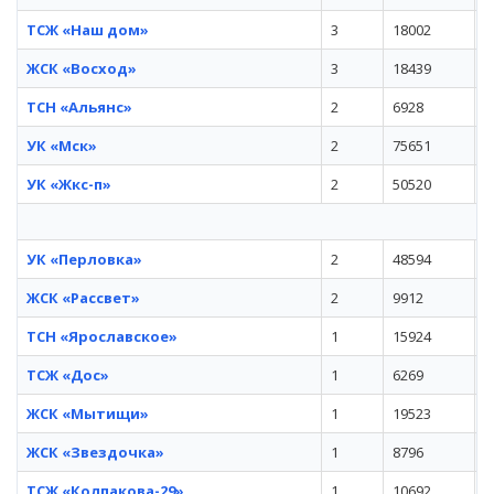
ТСЖ «Наш дом»
3
18002
у
ЖСК «Восход»
3
18439
п
ТСН «Альянс»
2
6928
у
УК «Мск»
2
75651
у
УК «Жкс-п»
2
50520
у
УК «Перловка»
2
48594
К
ЖСК «Рассвет»
2
9912
п
ТСН «Ярославское»
1
15924
ш
ТСЖ «Дос»
1
6269
у
ЖСК «Мытищи»
1
19523
у
ЖСК «Звездочка»
1
8796
у
ТСЖ «Колпакова-29»
1
10692
у