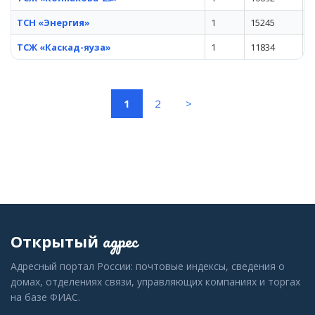
ТСН «Энергия»
1
15245
у
ТСЖ «Каскад-яуза»
1
11834
п
(current)
1
2
>
адрес
Открытый
Адресный портал России: почтовые индексы, сведения о
домах, отделениях связи, управляющих компаниях и торгах
на базе ФИАС.