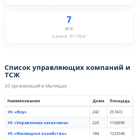
7
ЖСК
0 домов · 83 708 м²
Список управляющих компаний и
ТСЖ
30 организаций в Мытищах
Наименование
Дома
Площадь
А
УК «Жэу»
242
257472
у
УК «Управление заказчика»
220
1158395
у
УК «Жилищное хозяйство»
184
1233540
у