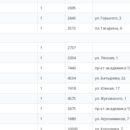
1
2695
1
2643
ул. Горького, 3
1
3573
пл. Гагарина, 6
1
2737
1
2034
ул. Лесная, 1
1
7440
пр-кт академика Т
1
4534
ул. Батырева, 32
1
7418
ул. Южная, 17
1
4575
ул. Жуковского, 1
1
3675
пр-кт академика Т
1
1680
ул. Агрохимиков, 7
1
10305
ул. Королева, 7