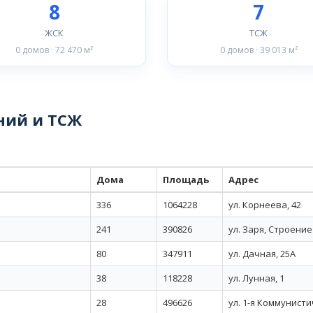
8
7
ЖСК
ТСЖ
0 домов · 72 470 м²
0 домов · 39 013 м²
ний и ТСЖ
Дома
Площадь
Адрес
336
1064228
ул. Корнеева, 42
241
390826
ул. Заря, Строение
80
347911
ул. Дачная, 25А
38
118228
ул. Лунная, 1
28
496626
ул. 1-я Коммунисти