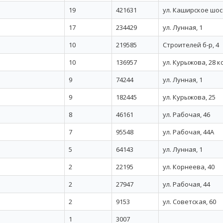
19
421631
ул. Каширское шосс
17
234429
ул. Лунная, 1
10
219585
Строителей б-р, 4
10
136957
ул. Курыжова, 28 к
9
74244
ул. Лунная, 1
9
182445
ул. Курыжова, 25
8
46161
ул. Рабочая, 46
7
95548
ул. Рабочая, 44А
5
64143
ул. Лунная, 1
2
22195
ул. Корнеева, 40
2
27947
ул. Рабочая, 44
2
9153
ул. Советская, 60
1
3007