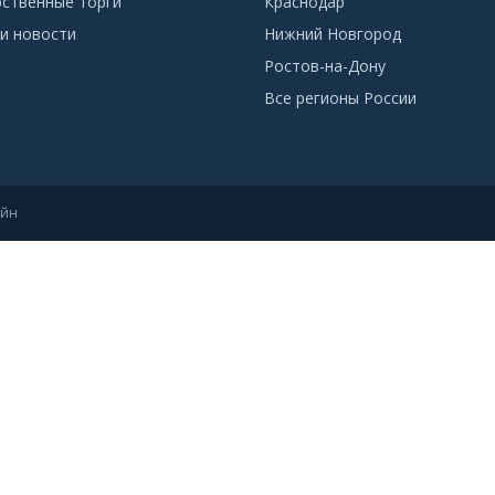
рственные торги
Краснодар
и новости
Нижний Новгород
Ростов-на-Дону
Все регионы России
айн