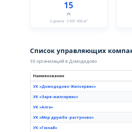
15
УК
0 домов · 3 897 496 м²
Список управляющих компа
30 организаций в Домодедово
Наименование
УК «Домодедово-Жилсервис»
УК «Заря-жилсервис»
УК «Алга»
УК «Мкр дружба -растуново»
УК «Гюнай»