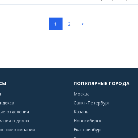
(current)
1
2
>
СЫ
ПОПУЛЯРНЫЕ ГОРОДА
я
Москва
ндекса
Санкт-Петербург
ые отделения
Казань
ация о домах
Новосибирск
яющие компании
Екатеринбург