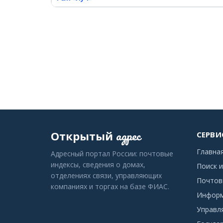
адрес
Открытый
СЕРВИ
Главна
Адресный портал России: почтовые
индексы, сведения о домах,
Поиск и
отделениях связи, управляющих
Почтов
компаниях и торгах на базе ФИАС.
Информ
Управл