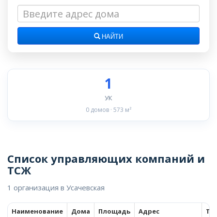
НАЙТИ
1
УК
0 домов · 573 м²
Список управляющих компаний и
ТСЖ
1 организация в Усачевская
Наименование
Дома
Площадь
Адрес
Те