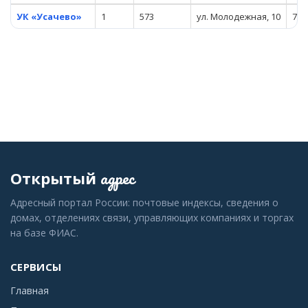
УК «Усачево»
1
573
ул. Молодежная, 10
7 (
адрес
Открытый
Адресный портал России: почтовые индексы, сведения о
домах, отделениях связи, управляющих компаниях и торгах
на базе ФИАС.
СЕРВИСЫ
Главная