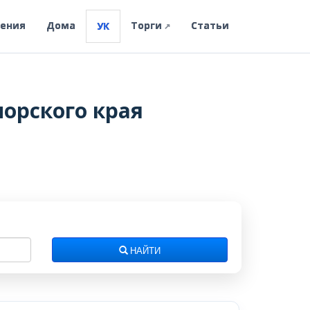
ления
Дома
Торги
Статьи
УК
↗
орского края
НАЙТИ