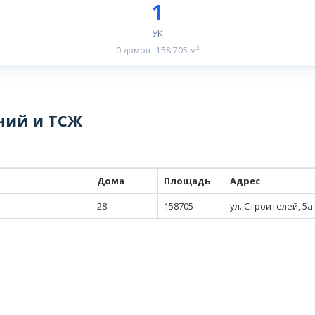
1
УК
0 домов · 158 705 м²
ний и ТСЖ
Дома
Площадь
Адрес
28
158705
ул. Строителей, 5а