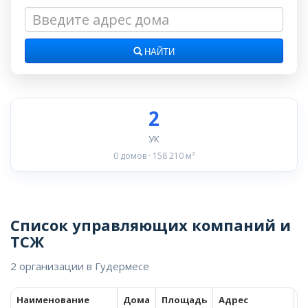
НАЙТИ
2
УК
0 домов · 158 210 м²
Список управляющих компаний и
ТСЖ
2 организации в Гудермесе
Наименование
Дома
Площадь
Адрес
Т