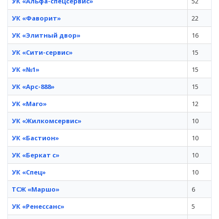
УК «Альфа-спецсервис»
52
УК «Фаворит»
22
УК «Элитный двор»
16
УК «Сити-сервис»
15
УК «№1»
15
УК «Арс-888»
15
УК «Маго»
12
УК «Жилкомсервис»
10
УК «Бастион»
10
УК «Беркат с»
10
УК «Спец»
10
ТСЖ «Маршо»
6
УК «Ренессанс»
5