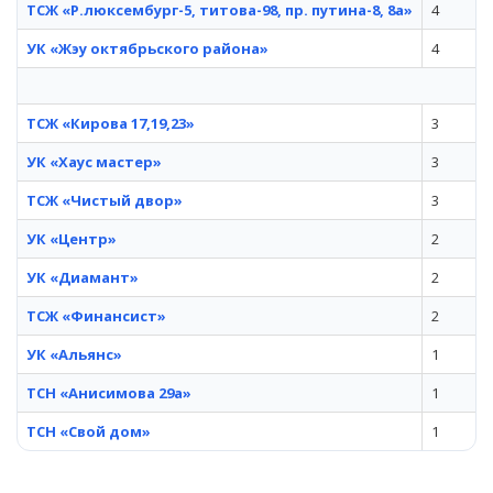
ТСЖ «Р.люксембург-5, титова-98, пр. путина-8, 8а»
4
УК «Жэу октябрьского района»
4
ТСЖ «Кирова 17,19,23»
3
УК «Хаус мастер»
3
ТСЖ «Чистый двор»
3
УК «Центр»
2
УК «Диамант»
2
ТСЖ «Финансист»
2
УК «Альянс»
1
ТСН «Анисимова 29а»
1
ТСН «Свой дом»
1