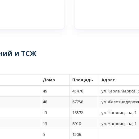
ний и ТСЖ
Дома
Площадь
Адрес
49
45470
ул. Карла Маркса, 
48
67758
ул. Железнодорожн
13
16572
ул. Наговицына, 1
13
8910
ул. Наговицына, 1
5
1506