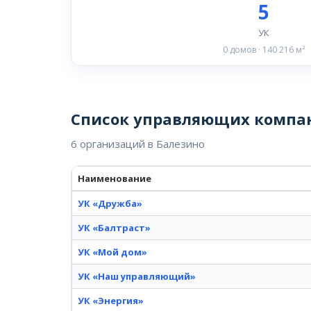
5
УК
0 домов · 140 216 м²
Список управляющих компа
6 организаций в Балезино
Наименование
УК «Дружба»
УК «Балтраст»
УК «Мой дом»
УК «Наш управляющий»
УК «Энергия»