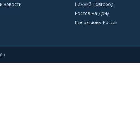
и новости
Нижний Новгород
Ростов-на-Дону
Все регионы России
айн