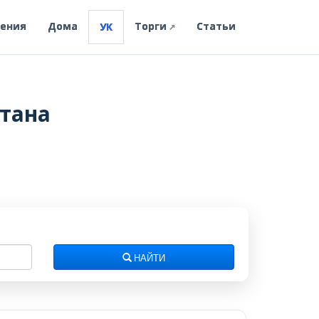
ления
Дома
Торги
Статьи
УК
↗
тана
НАЙТИ