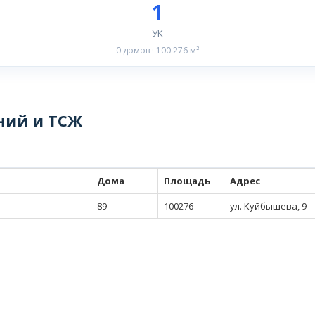
1
УК
0 домов · 100 276 м²
ний и ТСЖ
Дома
Площадь
Адрес
89
100276
ул. Куйбышева, 9