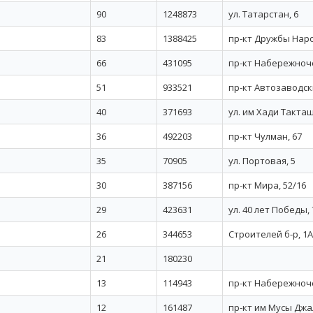
90
1248873
ул. Татарстан, 6
83
1388425
пр-кт Дружбы Наро
66
431095
пр-кт Набережноч
51
933521
пр-кт Автозаводск
40
371693
ул. им Хади Такташ
36
492203
пр-кт Чулман, 67
35
70905
ул. Портовая, 5
30
387156
пр-кт Мира, 52/16
29
423631
ул. 40 лет Победы, 
26
344653
Строителей б-р, 1А
21
180230
13
114943
пр-кт Набережноч
12
161487
пр-кт им Мусы Джа