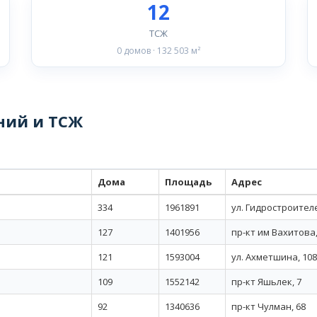
12
ТСЖ
0 домов · 132 503 м²
ний и ТСЖ
Дома
Площадь
Адрес
334
1961891
ул. Гидростроителе
127
1401956
пр-кт им Вахитова,
121
1593004
ул. Ахметшина, 108
109
1552142
пр-кт Яшьлек, 7
92
1340636
пр-кт Чулман, 68