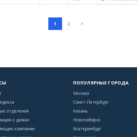
(current)
1
2
>
СЫ
ПОПУЛЯРНЫЕ ГОРОДА
я
Москва
ндекса
Санкт-Петербург
ые отделения
Казань
ация о домах
Новосибирск
яющие компании
Екатеринбург