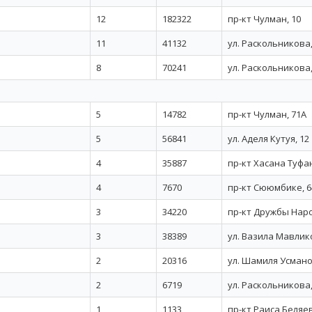
12
182322
пр-кт Чулман, 10
11
41132
ул. Раскольникова,
8
70241
ул. Раскольникова,
5
14782
пр-кт Чулман, 71А
5
56841
ул. Аделя Кутуя, 12
4
35887
пр-кт Хасана Туфан
4
7670
пр-кт Сююмбике, 6
3
34220
пр-кт Дружбы Наро
3
38389
ул. Вазила Мавлик
2
20316
ул. Шамиля Усмано
2
6719
ул. Раскольникова,
1
1133
пр-кт Раиса Беляев