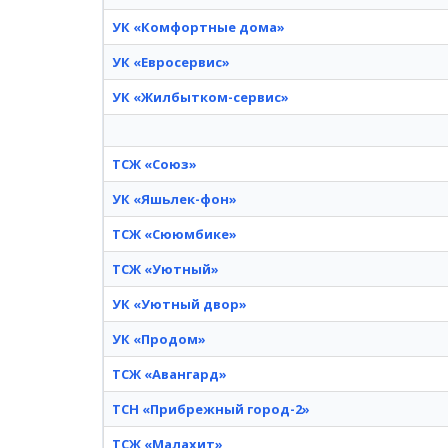
УК «Комфортные дома»
УК «Евросервис»
УК «Жилбытком-сервис»
ТСЖ «Союз»
УК «Яшьлек-фон»
ТСЖ «Сююмбике»
ТСЖ «Уютный»
УК «Уютный двор»
УК «Продом»
ТСЖ «Авангард»
ТСН «Прибрежный город-2»
ТСЖ «Малахит»