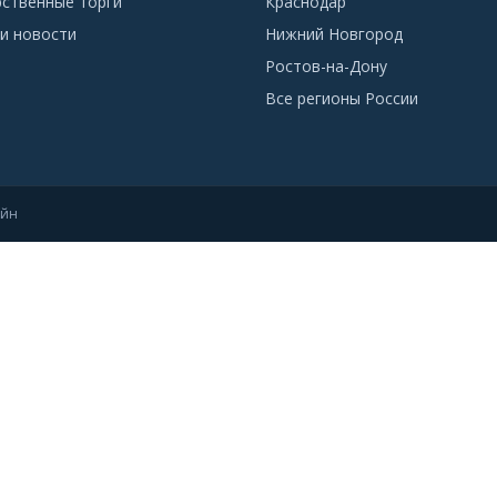
рственные торги
Краснодар
и новости
Нижний Новгород
Ростов-на-Дону
Все регионы России
айн