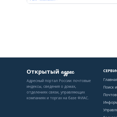
адрес
Открытый
СЕРВИ
Главна
Адресный портал России: почтовые
индексы, сведения о домах,
Поиск и
отделениях связи, управляющих
Почтов
компаниях и торгах на базе ФИАС.
Информ
Управл