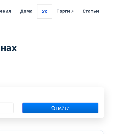
ления
Дома
Торги
Статьи
УК
↗
лнах
НАЙТИ