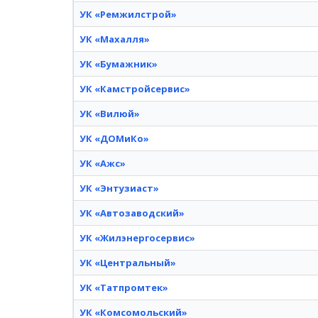
УК «Ремжилстрой»
УК «Махалля»
УК «Бумажник»
УК «Камстройсервис»
УК «Вилюй»
УК «ДОМиКо»
УК «Ажс»
УК «Энтузиаст»
УК «Автозаводский»
УК «Жилэнергосервис»
УК «Центральный»
УК «Татпромтек»
УК «Комсомольский»