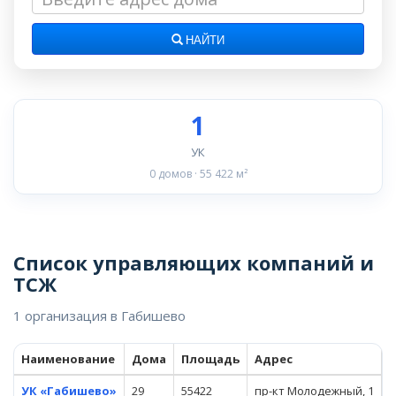
НАЙТИ
1
УК
0 домов · 55 422 м²
Список управляющих компаний и
ТСЖ
1 организация в Габишево
Наименование
Дома
Площадь
Адрес
УК «Габишево»
29
55422
пр-кт Молодежный, 1
8