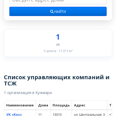
НАЙТИ
1
УК
0 домов · 13 013 м²
Список управляющих компаний и
ТСЖ
1 организация в Кужмара
Наименование
Дома
Площадь
Адрес
Те
УК «Ккс»
11
13013
ул. Центральная, 3
+7 (