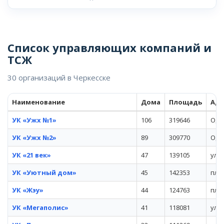
Список управляющих компаний и
ТСЖ
30 организаций в Черкесске
Наименование
Дома
Площадь
Адр
УК «Ужх №1»
106
319646
Одес
УК «Ужх №2»
89
309770
Одес
УК «21 век»
47
139105
ул.
УК «Уютный дом»
45
142353
пл. 
УК «Жэу»
44
124763
пл. 
УК «Мегаполис»
41
118081
ул.