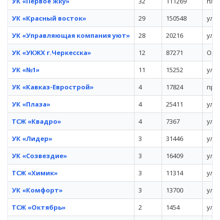
УК «Первое жку»
32
111269
пл. 
УК «Красный восток»
29
150548
ул. 
УК «Управляющая компания уют»
28
20216
ул. 
УК «УКЖХ г.Черкесска»
12
87271
Одес
УК «№1»
11
15252
ул. 
УК «Кавказ-Еврострой»
4
17824
пр-к
УК «Плаза»
4
25411
ул. 
ТСЖ «Квадро»
4
7367
ул. 
УК «Лидер»
3
31446
ул. 
УК «Созвездие»
3
16409
ул. 
ТСЖ «Химик»
3
11314
ул. 
УК «Комфорт»
3
13700
ул. 
ТСЖ «Октябрь»
2
1454
ул. 