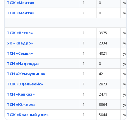
ТСЖ «Мечта»
1
0
ул.
ТСЖ «Мечта»
1
0
ул. 
ТСЖ «Весна»
1
3975
ул. 
УК «Квадро»
1
2334
ул. 
ТСН «Семья»
1
4021
ул. 
ТСН «Надежда»
1
0
ул. 
ТСН «Жемчужина»
1
42
ул.
ТСЖ «Эдельвейс»
1
2873
ул. 
ТСН «Кавказ»
1
2471
ул. 
ТСН «Южное»
1
8864
ул. 
ТСЖ «Красный дом»
1
5044
ул. 