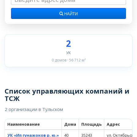
НАЙТИ
2
УК
0 домов · 56 712 м²
Список управляющих компаний и
ТСЖ
2 организации в Тульском
Наименование
Дома
Площадь
Адрес
УК «Ип гунажоков р. ю.»
40
35243
ул. Октябрьская